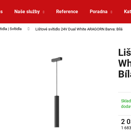
ás
Naše služby
Reference
Poradna
Kat
idla | Svítidla
Lištové svítidlo 24V Dual White ARAGORN Barva: Bílá
Co potřebujete najít?
Li
HLEDAT
Wh
Bíl
Doporučujeme
Skla
doda
2 
SAUNA LED PÁSEK 24V RGBW 9,6W IP65
VÝPRODEJ LED2 
1 683