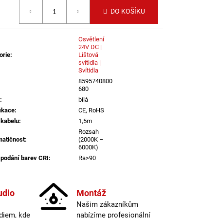
LI DIM 10W 3000K
 cena:
IGHTING
DO KOŠÍKU
Osvětlení
24V DC |
orie
:
Lištová
svítidla |
Svítidla
8595740800
680
:
bílá
fikace
:
CE, RoHS
 kabelu
:
1,5m
Rozsah
atičnost
:
(2000K –
6000K)
 podání barev CRI
:
Ra>90
IP20
ál těla
:
Hliník + PVC
í
:
24V DC
udio
Montáž
Našim zákazníkům
informací
diem, kde
nabízíme profesionální