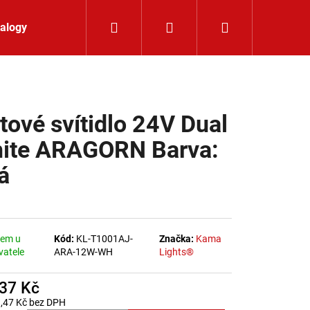
Hledat
Přihlášení
Nákupní koší
alogy
Kontakt
štové svítidlo 24V Dual
ite ARAGORN Barva:
á
dem u
Kód:
KL-T1001AJ-
Značka:
Kama
vatele
ARA-12W-WH
Lights®
037 Kč
LIŠTOVÉ SVÍTIDLO
,47 Kč bez DPH