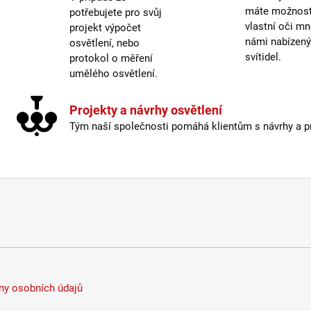
máte možnost 
Příko
potřebujete pro svůj
vlastní oči mn
projekt výpočet
Rozm
námi nabízen
osvětlení, nebo
svítidel.
protokol o měření
Stmív
umělého osvětlení.
Světe
Projekty a návrhy osvětlení
Tým naší společnosti pomáhá klientům s návrhy a pro
Úhel 
Barva
Napět
Příko
Světe
Chrom
Úhel 
y osobních údajů