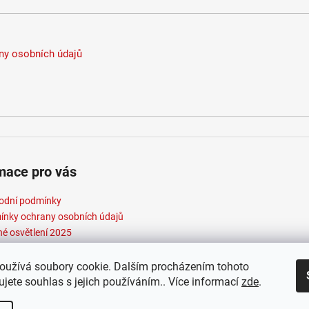
Difus
Třída
Úhel 
y osobních údajů
Stmív
Život
Hmotn
Energ
Index
Prům
UGR
:
Ochra
mace pro vás
Světe
Teplo
odní podmínky
Barva
nky ochrany osobních údajů
né osvětlení 2025
Max. 
Výko
Max. 
oužívá soubory cookie. Dalším procházením tohoto
Napáj
jete souhlas s jejich používáním.. Více informací
zde
.
Patic