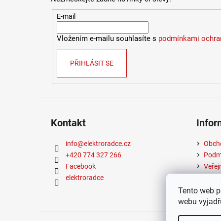
E-mail
Vložením e-mailu souhlasíte s
podmínkami ochran
PŘIHLÁSIT SE
Kontakt
Infor
info
@
elektroradce.cz
Obch
+420 774 327 266
Podmí
Facebook
Veřej
elektroradce
Tento web p
webu vyjadřu