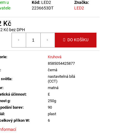
LENÍ
dem u
Kód:
LED2
Značka:
vatele
2236653DT
LED2
2 Kč
02 Kč bez DPH
 cena:
DO KOŠÍKU
orie
:
Kruhová
8585054425877
:
černá
nastavitelná bílá
 světla
:
(CCT)
or
:
matná
etická účinnost
:
E
ost g
:
250g
 podání barev
:
90
iál
:
plast
celkový příkon W
:
6
informací