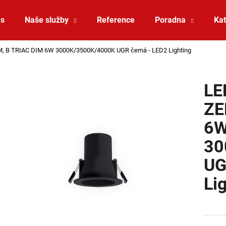
ás
Naše služby
Reference
Poradna
Kat
 M, B TRIAC DIM 6W 3000K/3500K/4000K UGR černá - LED2 Lighting
Co potřebujete najít?
LE
HLEDAT
ZE
6
Doporučujeme
30
UG
Li
ZÁVĚSNÉ SVÍTIDLO RANDO THIN
SAUNA LED PÁSE