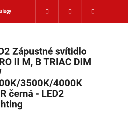
Hledat
Přihlášení
Nákupní koší
alogy
Kontakt
D2 Zápustné svítidlo
RO II M, B TRIAC DIM
W
00K/3500K/4000K
R černá - LED2
ghting
K 24V RGBW 9,6W IP65