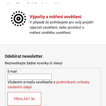
772
Max. příkon světelného zdroje
:
48W
Kč
Montážní otvor v mm
:
165
Napájecí napětí
:
220-240V
Výpočty a měření osvětlení
Ochrana IP
:
IP65
V případě že potřebujete pro svůj projekt
Patice
:
LED
výpočet osvětlení, nebo protokol o
Počet světelných zdrojů
:
1
měření umělého osvětlení.
Proudové zatížení
:
1150mA
Průměr v mm
:
180
Skladová dostupnost
:
Více než 10 dnů
Zápatí
Stmívatelné
:
ano, DALI
Odebírat newsletter
Světelný tok
:
5520lm
Teplota barvy světla
:
4000K
Nezmeškejte žádné novinky či slevy!
Třída ochrany
:
II
E-mail
UGR
:
<19
Úhel záření
:
60°
Vložením e-mailu souhlasíte s
podmínkami ochrany
Včetně světelného zdroje
:
ano
osobních údajů
Výkon
:
48W
Výrobce
:
LED2
Výška v mm
:
109
PŘIHLÁSIT SE
Životnost
:
50000h