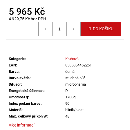
č
u
5 965 Kč
j
4 929,75 Kč bez DPH
e
Měrná cena:
m
DO KOŠÍKU
e
VÝPRODEJ
LED2
Kategorie
:
Kruhová
LIŠTOVÉ
SVÍTIDLO
EAN
:
8585054462261
MAGLINE
Barva
:
černá
II
Barva světla
:
studená bílá
60,
B
Difusor
:
microprisma
DALI
Energetická účinnost
:
D
24W
Hmotnost g
:
1700g
3000K/3500K/4000K
Index podání barev
:
90
ČERNÁ
-
Materiál
:
hliník/plast
LED2
Max. celkový příkon W
:
48
LIGHTING
Více informací
2