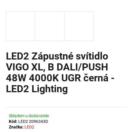
a
j
í
t
?
LED2 Zápustné svítidlo
VIGO XL, B DALI/PUSH
HLEDAT
48W 4000K UGR černá -
LED2 Lighting
D
o
p
o
Skladem u dodavatele
r
Kód:
LED2 2096343D
u
Značka:
LED2