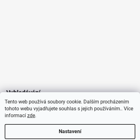
Montážní otvor v mm
:
165
Proudové zatížení
:
1150mA
Včetně světelného zdroje
:
ano
Materiál
:
hliník/plast
Barva
:
černá
Počet světelných zdrojů
:
1
Výrobce
:
LED2
Skladová dostupnost
:
Více než 10 dnů
Méně informací
Vyhledávání
Tento web používá soubory cookie. Dalším procházením
tohoto webu vyjadřujete souhlas s jejich používáním.. Více
HLEDAT
informací
zde
.
Nastavení
Copyright 2026
Vytvořil Shoptet
/