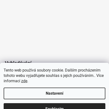
Včetně světelného zdroje
:
ano
Materiál
:
hliník/plast
Barva
:
černá
Počet světelných zdrojů
:
1
Výrobce
:
LED2
Skladová dostupnost
:
Více než 10 dnů
Méně informací
Vyhledávání
Tento web používá soubory cookie. Dalším procházením
tohoto webu vyjadřujete souhlas s jejich používáním.. Více
HLEDAT
informací
zde
.
Nastavení
Copyright 2026
Vytvořil Shoptet
/
Elektroradce.cz
. Všechna
J&K
Souhlasím
práva vyhrazena.
Pro