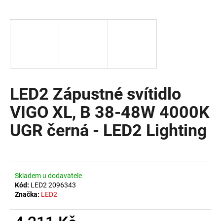
a
j
í
t
?
LED2 Zápustné svítidlo
VIGO XL, B 38-48W 4000K
HLEDAT
UGR černá - LED2 Lighting
D
o
Skladem u dodavatele
p
Kód:
LED2 2096343
o
Značka:
LED2
r
u