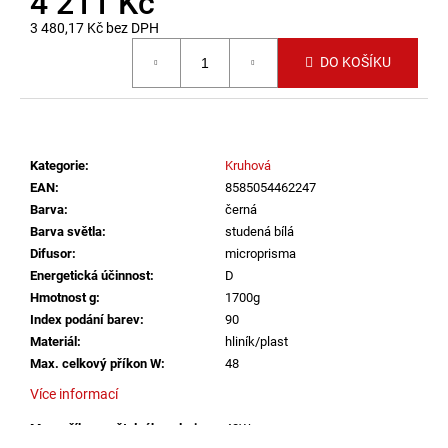
4 211 Kč
č
u
3 480,17 Kč bez DPH
j
Měrná cena:
DO KOŠÍKU
e
m
e
Kategorie
:
Kruhová
VÝPRODEJ
LED2
EAN
:
8585054462247
LIŠTOVÉ
Barva
:
černá
SVÍTIDLO
Barva světla
:
studená bílá
MAGLINE
Difusor
:
microprisma
II
60,
Energetická účinnost
:
D
B
Hmotnost g
:
1700g
DALI
Index podání barev
:
90
TW
24W
Materiál
:
hliník/plast
3000K-
Max. celkový příkon W
:
48
4000K
ČERNÁ
Více informací
-
LED2
Max. příkon světelného zdroje
:
48W
LIGHTING