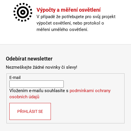
Montážní otvor v mm
:
165
4
Napájecí napětí
:
220-240V
Výpočty a měření osvětlení
106
Ochrana IP
:
IP65
Kč
V případě že potřebujete pro svůj projekt
Patice
:
LED
výpočet osvětlení, nebo protokol o
Počet světelných zdrojů
:
1
měření umělého osvětlení.
Proudové zatížení
:
900-1150mA
Průměr v mm
:
180
Skladová dostupnost
:
Více než 10 dnů
Zápatí
Stmívatelné
:
ne
Odebírat newsletter
Světelný tok
:
5520lm
Teplota barvy světla
:
4000K
Nezmeškejte žádné novinky či slevy!
Třída ochrany
:
II
E-mail
UGR
:
<19
Úhel záření
:
60°
Vložením e-mailu souhlasíte s
podmínkami ochrany
Včetně světelného zdroje
:
ano
osobních údajů
Výkon
:
48W
Výrobce
:
LED2
Výška v mm
:
109
PŘIHLÁSIT SE
Životnost
:
50000h
Výška v mm
:
109
Difusor
:
microprisma