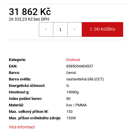
č
u
31 862 Kč
j
26 332,23 Kč bez DPH
e
Měrná cena:
m
DO KOŠÍKU
e
LED2
STROPNÍ
Kategorie
:
Kruhová
SVÍTIDLO
TORO
EAN
:
8585054404537
40
Barva
:
černá
P/N,
Barva světla
:
nastavitelná bílá (CCT)
W
DALI
Energetická účinnost
:
G
TW/PUSH
Hmotnost g
:
14980g
TW
Index podání barev
:
80
32+8W
Materiál
:
kov / PMMA
3000K-
4000K
Max. celkový příkon W
:
153
BÍLÁ
Max. příkon světelného zdroje
:
153W
-
LED2
Více informací
LIGHTING