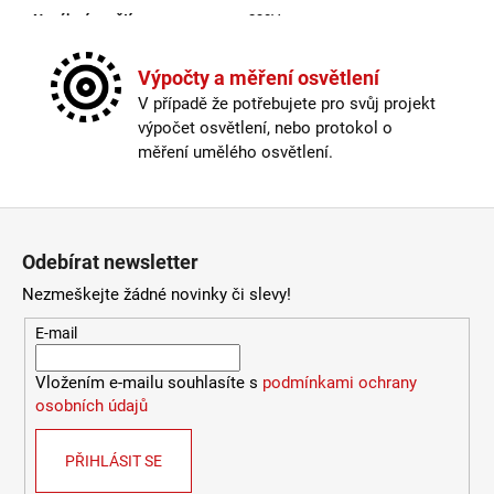
Napájecí napětí
:
230V
9
053
Ochrana IP
:
IP20
Kč
Patice
:
LED
Výpočty a měření osvětlení
Počet světelných zdrojů
:
1
V případě že potřebujete pro svůj projekt
Proudové zatížení
:
3 x 1300mA
výpočet osvětlení, nebo protokol o
Průměr v mm
:
1000
měření umělého osvětlení.
Skladem
:
false
Skladová dostupnost
:
Do 10 dnů
Stmívatelné
:
ano, DALI/PUSH
Zápatí
Světelný tok
:
10400lm
Odebírat newsletter
Teplota barvy světla
:
3000/4000K
Úhel záření
:
160°
Nezmeškejte žádné novinky či slevy!
Včetně světelného zdroje
:
ano
E-mail
Výkon
:
153W
Výrobce
:
LED2
Vložením e-mailu souhlasíte s
podmínkami ochrany
Výška v mm
:
100
osobních údajů
Životnost
:
30000h
Výška v mm
:
100
Úhel záření
:
160°
PŘIHLÁSIT SE
Stmívatelné
:
ano, DALI/PUSH