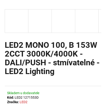
a
j
í
t
?
LED2 MONO 100, B 153W
2CCT 3000K/4000K -
HLEDAT
DALI/PUSH - stmívatelné -
LED2 Lighting
D
o
p
o
Skladem u dodavatele
r
Kód:
LED2 1271553D
u
Značka:
LED2