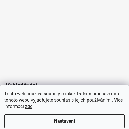
Proudové zatížení
:
3 x 1300mA
Včetně světelného zdroje
:
ano
Méně informací
Vyhledávání
Tento web používá soubory cookie. Dalším procházením
tohoto webu vyjadřujete souhlas s jejich používáním.. Více
HLEDAT
informací
zde
.
Nastavení
Copyright 2026
Vytvořil Shoptet
/