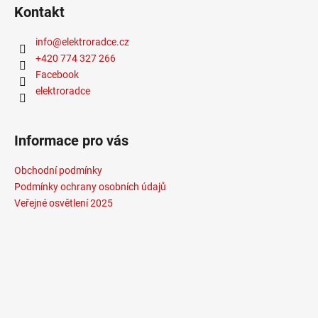
Certifikace
:
CE, RoHS
Kontakt
Max. délka pásku při
5m
jednostranném napájení
:
info
@
elektroradce.cz
Max. délka pásku při
10m
oboustranném napájení
:
+420 774 327 266
Příkon
:
12W
Facebook
Počet čipu na metr
:
896
elektroradce
Méně informací
Informace pro vás
Obchodní podmínky
Podmínky ochrany osobních údajů
Veřejné osvětlení 2025