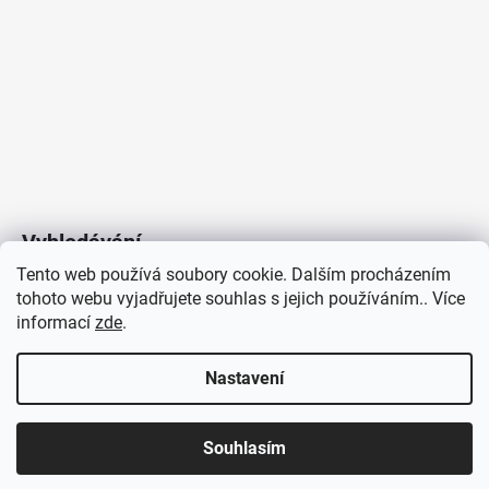
Vyhledávání
Tento web používá soubory cookie. Dalším procházením
tohoto webu vyjadřujete souhlas s jejich používáním.. Více
HLEDAT
informací
zde
.
Nastavení
Copyright 2026
Vytvořil Shoptet
/
Elektroradce.cz
. Všechna
J&K
Souhlasím
práva vyhrazena.
Pro