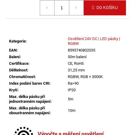
č
Měrná cena:
u
DO KOŠÍKU
j
e
m
e
Osvětlení 24V DC | LED pásky |
Kategorie
:
RGBW
EAN
:
8595740802035
VÝPRODEJ
LED2
Balení
:
50m balení
SPOT
Certifikace
:
CE, RoHS
B,
Dělitelnost
:
31,25 mm
W
Chromatičnost
:
RGBW, RGB + 3000K
ZÁPUSTNÉ
BÍLÉ
Index podání barev CRI
:
Ra>90
-
Krytí
:
IP20
LED2
Max. délka pásku při
LIGHTING
5m
jednostranném napájení
:
1
Max. délka pásku při
10m
825
oboustranném napájení
:
Kč
Více informací
Napětí
:
24V DC
Výpočty a měření osvětlení