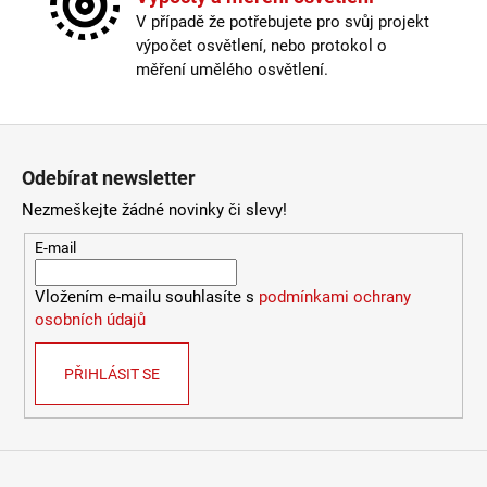
Počet čipu na metr
:
896
V případě že potřebujete pro svůj projekt
Příkon
:
12W
výpočet osvětlení, nebo protokol o
Příkon na 1m
:
12W
měření umělého osvětlení.
Stmívatelné
:
Ano – pomocí PWM stmívače
Světelný tok
:
431lm / 302lm
Zápatí
Šířka
:
12mm
Typ čipu
:
COB
Odebírat newsletter
Úhel svitu
:
180°
Balení
:
50m balení
Nezmeškejte žádné novinky či slevy!
Napětí
:
24V DC
E-mail
Příkon na 1m
:
12W
Světelný tok
:
431lm / 302lm
Vložením e-mailu souhlasíte s
podmínkami ochrany
Chromatičnost
:
RGBW
osobních údajů
Úhel svitu
:
180°
Typ čipu
:
COB
Stmívatelné
:
Ano – pomocí PWM stmívače
PŘIHLÁSIT SE
Index podání barev CRI
:
Ra>90
Šířka
:
12mm
Dělitelnost
:
31,25 mm
Krytí
:
IP20