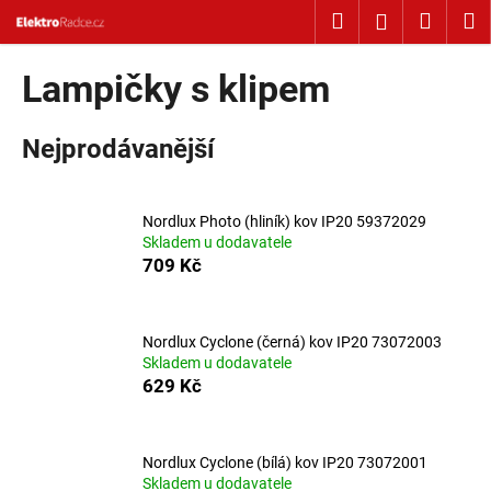
Košík
Přejít na obsah
Hledat
Nákup
M
Přihlášení
Zpět
Zpět
Lampičky s klipem
C
Nejprodávanější
o
p
o
Nordlux Photo (hliník) kov IP20 59372029
t
Skladem u dodavatele
ř
709 Kč
e
b
u
Nordlux Cyclone (černá) kov IP20 73072003
Skladem u dodavatele
j
629 Kč
e
t
e
Nordlux Cyclone (bílá) kov IP20 73072001
Skladem u dodavatele
n