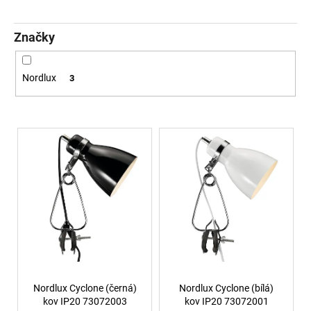
č
u
j
Značky
e
m
e
Nordlux
3
SVÍTIDLO
Výpis produktů
CIRCLE
100
P-
Z,
B
TRIAC
DIM
80W
3000K
ZÁVĚSNÁ
ČERNÁ
-
LED2
LIGHTING
Nordlux Cyclone (černá)
Nordlux Cyclone (bílá)
kov IP20 73072003
kov IP20 73072001
10