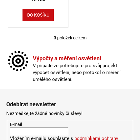
DO KOŠÍKU
3
položek celkem
Ovládací prvky výpisu
Výpočty a měření osvětlení
V případě že potřebujete pro svůj projekt
výpočet osvětlení, nebo protokol o měření
umělého osvětlení.
Zápatí
Odebírat newsletter
Nezmeškejte žádné novinky či slevy!
E-mail
Vložením e-mailu souhlasíte s
podmínkami ochrany