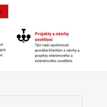
LI DIM 10W 3000K
IGHTING
U
Projekty a návrhy
osvětlení
ní
Tým naší společnosti
ných
pomáhá klientům s návrhy a
ví.
projekty interiérového a
exteriérového osvětlení.