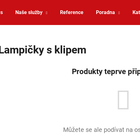
ás
Naše služby
Reference
Poradna
Kat
Co potřebujete najít?
Lampičky s klipem
HLEDAT
Produkty teprve při
Doporučujeme
Můžete se ale podívat na os
SAUNA LED PÁSEK 24V RGBW 9,6W IP65
VÝPRODEJ LED2 