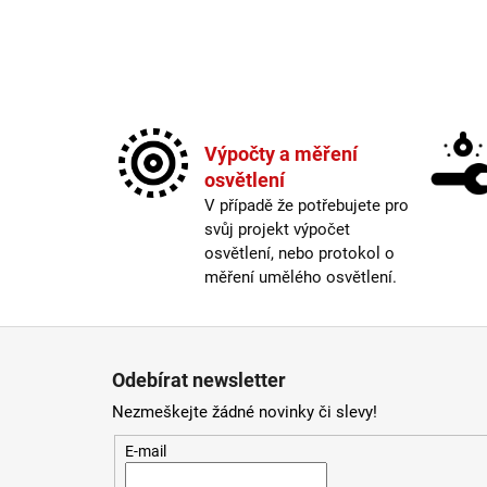
BALENÍ: 10M BALENÍ
9 216 Kč
Výpočty a měření
osvětlení
V případě že potřebujete pro
svůj projekt výpočet
osvětlení, nebo protokol o
měření umělého osvětlení.
Zápatí
Odebírat newsletter
Nezmeškejte žádné novinky či slevy!
E-mail