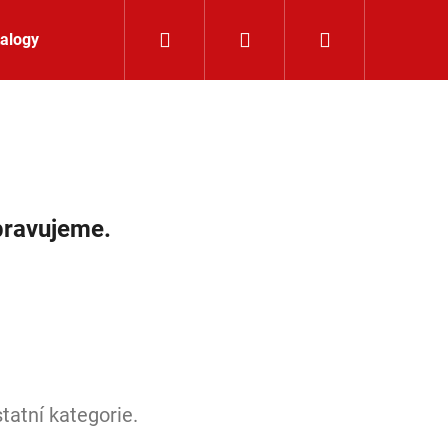
Hledat
Přihlášení
Nákupní koší
alogy
Kontakt
pravujeme.
tatní kategorie.
LIŠTOVÉ SVÍTIDLO