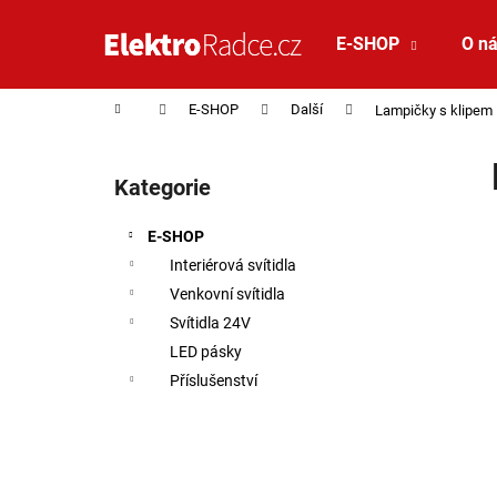
Košík
Přejít na obsah
E-SHOP
O n
Zpět
Zpět
do
do
Domů
E-SHOP
Další
Lampičky s klipem
obchodu
obchodu
Postranní panel
Kategorie
Přeskočit kategorie
E-SHOP
Interiérová svítidla
Venkovní svítidla
Svítidla 24V
LED pásky
Příslušenství
SAUNA LED PÁSEK 24V RGBW 9,6W IP65