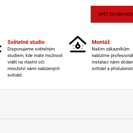
BALENÍ: 5M BALENÍ
MAGO II M, B DA
ČERNÁ - LED2 L
2 560 Kč
2 772 Kč
ZPĚT DO OBCHOD
Světelné studio
Montáž
Disponujeme světelným
Našim zákazníkům
studiem, kde máte možnost
nabízíme profesionál
vidět na vlastní oči
instalaci námi doda
množství námi nabízených
svítidel a příslušenst
svítidel.