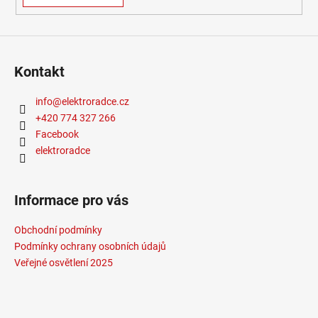
č
u
j
e
m
Kontakt
e
info
@
elektroradce.cz
+420 774 327 266
VÝPRODEJ
VZORKU
Facebook
-
elektroradce
LED2
STROPNÍ
SVÍTIDLO
MONO
Informace pro vás
SLIM
40,
B
Obchodní podmínky
30W
Podmínky ochrany osobních údajů
2CCT
Veřejné osvětlení 2025
3000K/4000K
ČERNÁ
-
LED2
LIGHTING