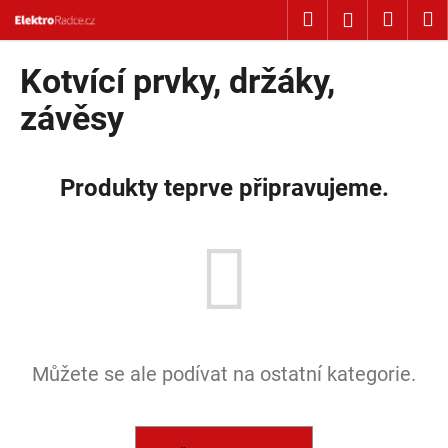
Košík
Přejít na obsah
Hledat
Nákup
M
Přihlášení
Zpět
Zpět
Kotvící prvky, držáky,
C
závěsy
o
p
Produkty teprve připravujeme.
o
t
ř
e
b
u
j
e
Můžete se ale podívat na ostatní kategorie.
t
e
n