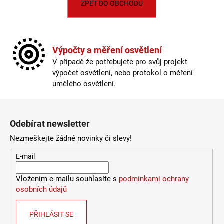
ZPĚT DO OBCHODU
a
j
í
t
Výpočty a měření osvětlení
V případě že potřebujete pro svůj projekt
?
výpočet osvětlení, nebo protokol o měření
umělého osvětlení.
Zápatí
HLEDAT
Odebírat newsletter
Nezmeškejte žádné novinky či slevy!
E-mail
D
o
Vložením e-mailu souhlasíte s
podmínkami ochrany
p
osobních údajů
o
r
u
PŘIHLÁSIT SE