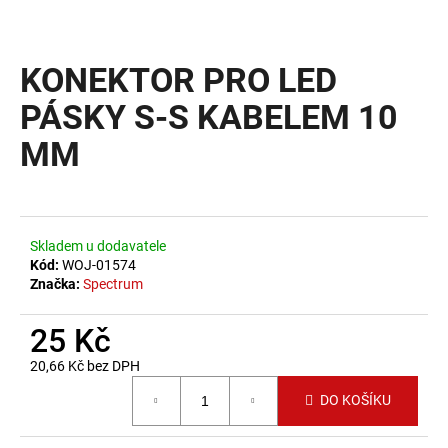
a
j
KONEKTOR PRO LED
í
t
PÁSKY S-S KABELEM 10
?
MM
HLEDAT
Skladem u dodavatele
Kód:
WOJ-01574
Značka:
Spectrum
D
25 Kč
o
p
20,66 Kč bez DPH
o
Měrná cena:
DO KOŠÍKU
r
u