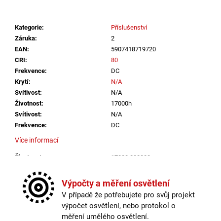
č
u
j
Kategorie
:
Příslušenství
e
Záruka
:
2
m
EAN
:
5907418719720
e
CRI
:
80
Frekvence
:
DC
Krytí
:
N/A
VÝPRODEJ
LED2
Svítivost
:
N/A
LIŠTOVÉ
Životnost
:
17000h
SVÍTIDLO
Svítivost
:
N/A
MAGLINE
Frekvence
:
DC
II
60,
Více informací
B
DALI
Životnost
:
17000.000000
TW
24W
Krytí
:
N/A
3000K-
CRI
:
80
Výpočty a měření osvětlení
4000K
ČERNÁ
Méně informací
V případě že potřebujete pro svůj projekt
-
výpočet osvětlení, nebo protokol o
LED2
měření umělého osvětlení.
LIGHTING