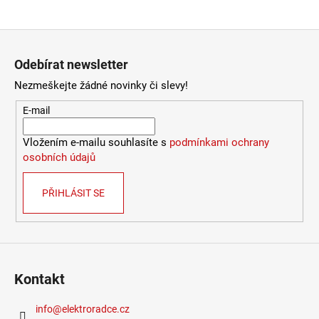
4
106
Zápatí
Kč
Odebírat newsletter
Nezmeškejte žádné novinky či slevy!
E-mail
Vložením e-mailu souhlasíte s
podmínkami ochrany
osobních údajů
PŘIHLÁSIT SE
Kontakt
info
@
elektroradce.cz