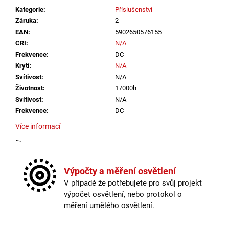
č
Kategorie
:
Příslušenství
u
Záruka
:
2
j
EAN
:
5902650576155
e
CRI
:
N/A
m
Frekvence
:
DC
e
Krytí
:
N/A
Svítivost
:
N/A
VÝPRODEJ
Životnost
:
17000h
LED2
Svítivost
:
N/A
LIŠTOVÉ
Frekvence
:
DC
SVÍTIDLO
MAGLINE
Více informací
II
60,
Životnost
:
17000.000000
B
Krytí
:
N/A
DALI
TW
CRI
:
N/A
Výpočty a měření osvětlení
24W
Méně informací
V případě že potřebujete pro svůj projekt
3000K-
4000K
výpočet osvětlení, nebo protokol o
ČERNÁ
měření umělého osvětlení.
-
LED2
LIGHTING