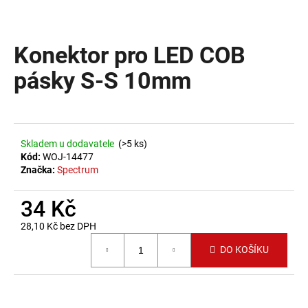
a
j
Konektor pro LED COB
í
t
pásky S-S 10mm
?
Skladem u dodavatele
(>5 ks)
Kód:
WOJ-14477
HLEDAT
Značka:
Spectrum
34 Kč
D
28,10 Kč bez DPH
o
Měrná cena:
p
DO KOŠÍKU
o
r
u