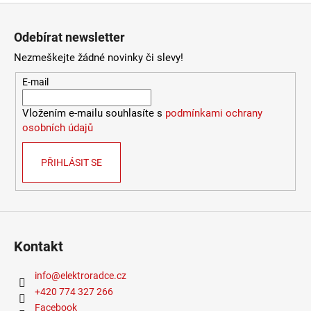
Zápatí
4
106
Odebírat newsletter
Kč
Nezmeškejte žádné novinky či slevy!
E-mail
Vložením e-mailu souhlasíte s
podmínkami ochrany
osobních údajů
PŘIHLÁSIT SE
Kontakt
info
@
elektroradce.cz
+420 774 327 266
Facebook