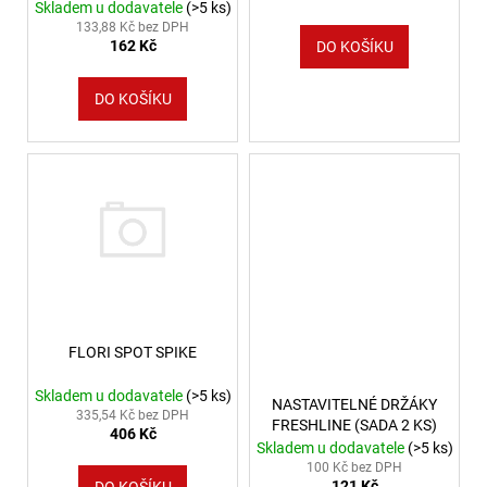
STROPŮM TYPU ALGINE
Skladem u dodavatele
(>5 ks)
LINE
133,88 Kč bez DPH
162 Kč
DO KOŠÍKU
DO KOŠÍKU
FLORI SPOT SPIKE
Skladem u dodavatele
(>5 ks)
NASTAVITELNÉ DRŽÁKY
335,54 Kč bez DPH
FRESHLINE (SADA 2 KS)
406 Kč
Skladem u dodavatele
(>5 ks)
100 Kč bez DPH
121 Kč
DO KOŠÍKU