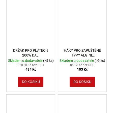
DRŽÁK PRO PLATEO 3
HÁKY PRO ZAPUŠTĚNÉ
200W DALI
TYPY ALGINE
600X600MM/
Skladem u dodavatele
(>5 ks)
Skladem u dodavatele
(>5 ks)
300X1200MM
358,68 Kč bez DPH
85,12 Kč bez DPH
434 Kč
103 Kč
DO KOŠÍKU
DO KOŠÍKU