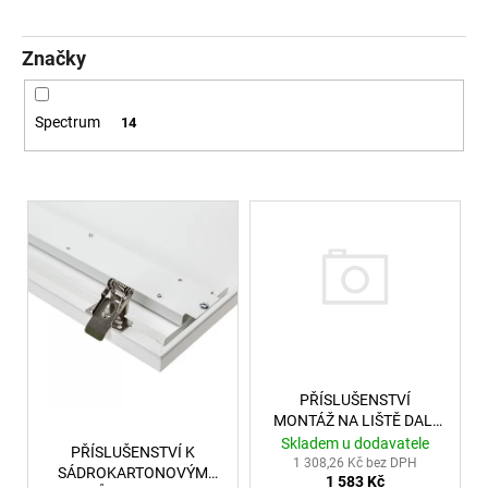
č
u
j
Značky
e
m
e
Spectrum
14
VÝPRODEJ
Výpis produktů
LED2
SPOT
B,
W
ZÁPUSTNÉ
BÍLÉ
-
LED2
LIGHTING
1
PŘÍSLUŠENSTVÍ
825
Kč
MONTÁŽ NA LIŠTĚ DALI
ALD9 BLACK-IRE SADA
Skladem u dodavatele
PŘÍSLUŠENSTVÍ K
1 308,26 Kč bez DPH
SÁDROKARTONOVÝM
1 583 Kč