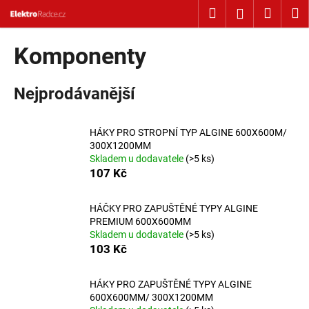
Košík
Přejít na obsah
Hledat
Nákup
M
Přihlášení
Zpět
Zpět
Komponenty
C
Nejprodávanější
o
p
o
HÁKY PRO STROPNÍ TYP ALGINE 600X600M/
t
300X1200MM
Skladem u dodavatele
(>5 ks)
ř
107 Kč
e
b
HÁČKY PRO ZAPUŠTĚNÉ TYPY ALGINE
u
PREMIUM 600X600MM
j
Skladem u dodavatele
(>5 ks)
103 Kč
e
t
HÁKY PRO ZAPUŠTĚNÉ TYPY ALGINE
e
600X600MM/ 300X1200MM
n