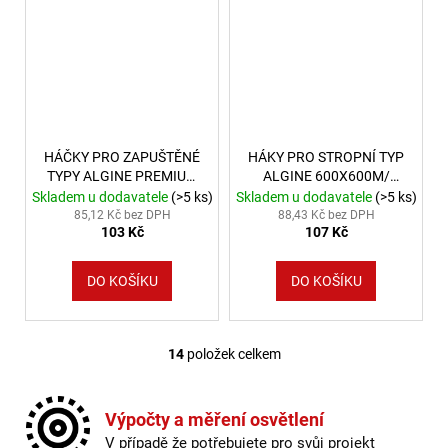
HÁČKY PRO ZAPUŠTĚNÉ
HÁKY PRO STROPNÍ TYP
TYPY ALGINE PREMIUM
ALGINE 600X600M/
600X600MM
300X1200MM
Skladem u dodavatele
(>5 ks)
Skladem u dodavatele
(>5 ks)
85,12 Kč bez DPH
88,43 Kč bez DPH
103 Kč
107 Kč
DO KOŠÍKU
DO KOŠÍKU
14
položek celkem
Ovládací prvky výpisu
Výpočty a měření osvětlení
V případě že potřebujete pro svůj projekt