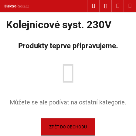
Košík
Přejít na obsah
Hledat
Nákup
M
Přihlášení
Zpět
Zpět
Kolejnicové syst. 230V
C
o
Produkty teprve připravujeme.
p
o
t
ř
e
b
u
Můžete se ale podívat na ostatní kategorie.
j
e
t
e
ZPĚT DO OBCHODU
n