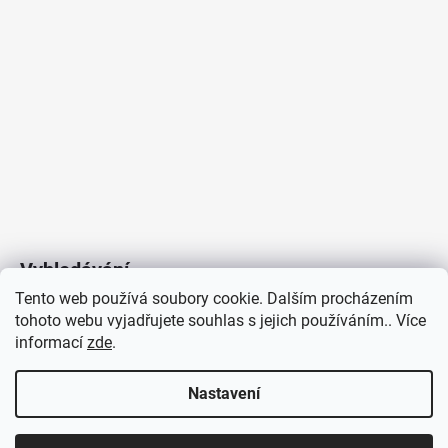
4
106
Kč
Vyhledávání
Tento web používá soubory cookie. Dalším procházením
tohoto webu vyjadřujete souhlas s jejich používáním.. Více
HLEDAT
informací
zde
.
Nastavení
Copyright 2026
Vytvořil Shoptet
/
Elektroradce.cz
. Všechna
J&K