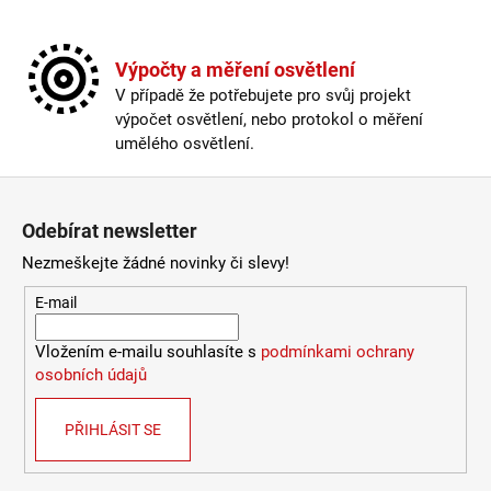
a
j
Výpočty a měření osvětlení
í
V případě že potřebujete pro svůj projekt
t
výpočet osvětlení, nebo protokol o měření
?
umělého osvětlení.
Zápatí
Odebírat newsletter
HLEDAT
Nezmeškejte žádné novinky či slevy!
E-mail
D
Vložením e-mailu souhlasíte s
podmínkami ochrany
o
osobních údajů
p
o
PŘIHLÁSIT SE
r
u