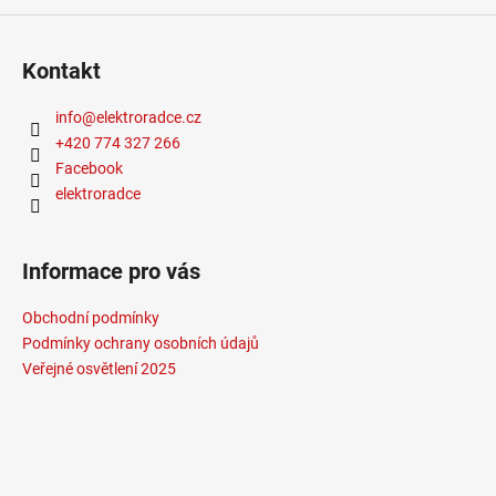
č
u
j
Kontakt
e
m
info
@
elektroradce.cz
e
+420 774 327 266
Facebook
VÝPRODEJ
elektroradce
LED2
LIŠTOVÉ
SVÍTIDLO
MAGLINE
Informace pro vás
II
60,
Obchodní podmínky
B
DALI
Podmínky ochrany osobních údajů
TW
Veřejné osvětlení 2025
24W
3000K-
4000K
ČERNÁ
-
LED2
LIGHTING