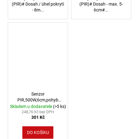
(PIR)# Dosah / úhel pokrytí
(PIR)# Dosah - max. 5-
- 8m...
6cm#...
Senzor
PIR,500W,6cm,pohyb
ruky
Skladem u dodavatele
(>5 ks)
248,76 Kč bez DPH
301 Kč
DO KOŠÍKU