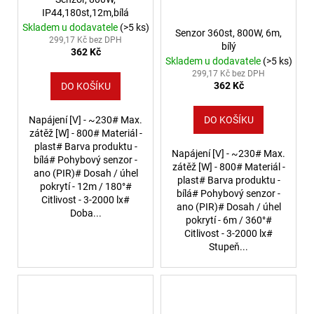
IP44,180st,12m,bílá
Skladem u dodavatele
(>5 ks)
Senzor 360st, 800W, 6m,
299,17 Kč bez DPH
bílý
362 Kč
Skladem u dodavatele
(>5 ks)
299,17 Kč bez DPH
362 Kč
DO KOŠÍKU
Napájení [V] - ~230# Max.
DO KOŠÍKU
zátěž [W] - 800# Materiál -
plast# Barva produktu -
Napájení [V] - ~230# Max.
bílá# Pohybový senzor -
zátěž [W] - 800# Materiál -
ano (PIR)# Dosah / úhel
plast# Barva produktu -
pokrytí - 12m / 180°#
bílá# Pohybový senzor -
Citlivost - 3-2000 lx#
ano (PIR)# Dosah / úhel
Doba...
pokrytí - 6m / 360°#
Citlivost - 3-2000 lx#
Stupeň...