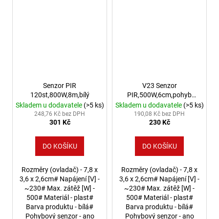
Senzor PIR
V23 Senzor
120st,800W,8m,bílý
PIR,500W,6cm,pohyb
dveří
Skladem u dodavatele
(>5 ks)
Skladem u dodavatele
(>5 ks)
248,76 Kč bez DPH
190,08 Kč bez DPH
301 Kč
230 Kč
DO KOŠÍKU
DO KOŠÍKU
Rozměry (ovladač) - 7,8 x
Rozměry (ovladač) - 7,8 x
3,6 x 2,6cm# Napájení [V] -
3,6 x 2,6cm# Napájení [V] -
~230# Max. zátěž [W] -
~230# Max. zátěž [W] -
500# Materiál - plast#
500# Materiál - plast#
Barva produktu - bílá#
Barva produktu - bílá#
Pohybový senzor - ano
Pohybový senzor - ano