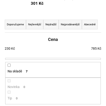
301 Kč
a
j
í
Řazení produktů
t
Doporučujeme
Nejlevnější
Nejdražší
Nejprodávanější
Abecedně
?
Cena
230
Kč
785
Kč
HLEDAT
Na skladě
7
D
o
p
Novinka
0
o
r
Tip
0
u