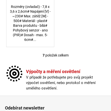
Rozměry (ovladač) - 7,8 x
3,6 x 2,6cm# Napájení [V] -
~230# Max. zátěž [W] -
500# Materiál - plast#
Barva produktu - bílá#
Pohybový senzor - ano
(PIR)# Dosah - max. 5-
6cm#...
7
položek celkem
Ovládací prvky výpisu
Výpočty a měření osvětlení
V případě že potřebujete pro svůj projekt
výpočet osvětlení, nebo protokol o měření
umělého osvětlení.
Zápatí
Odebírat newsletter