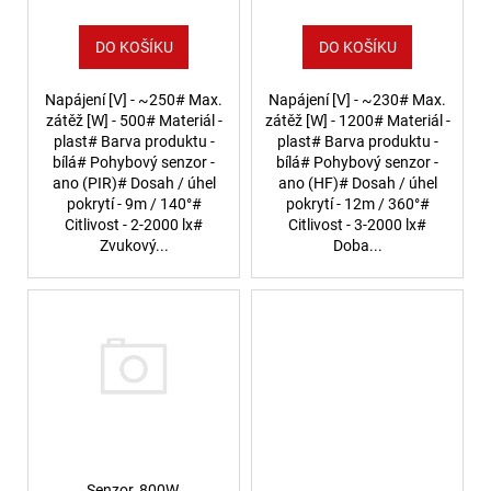
772
Kč
DO KOŠÍKU
DO KOŠÍKU
Napájení [V] - ~250# Max.
Napájení [V] - ~230# Max.
zátěž [W] - 500# Materiál -
zátěž [W] - 1200# Materiál -
plast# Barva produktu -
plast# Barva produktu -
bílá# Pohybový senzor -
bílá# Pohybový senzor -
ano (PIR)# Dosah / úhel
ano (HF)# Dosah / úhel
pokrytí - 9m / 140°#
pokrytí - 12m / 360°#
Citlivost - 2-2000 lx#
Citlivost - 3-2000 lx#
Zvukový...
Doba...
Senzor, 800W,