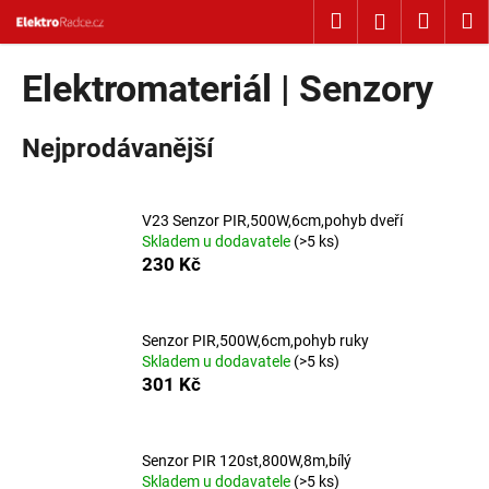
Košík
Přejít na obsah
Hledat
Nákup
M
Přihlášení
Zpět
Zpět
Elektromateriál | Senzory
C
Nejprodávanější
o
p
o
V23 Senzor PIR,500W,6cm,pohyb dveří
t
Skladem u dodavatele
(>5 ks)
ř
230 Kč
e
b
u
Senzor PIR,500W,6cm,pohyb ruky
Skladem u dodavatele
(>5 ks)
j
301 Kč
e
t
e
Senzor PIR 120st,800W,8m,bílý
Skladem u dodavatele
(>5 ks)
n