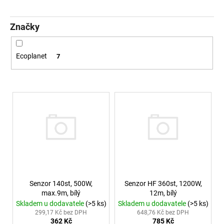
č
u
j
Značky
e
m
e
Ecoplanet
7
VÝPRODEJ
Výpis produktů
LED2
LIŠTOVÉ
SVÍTIDLO
MAGLINE
II
60,
B
DALI
24W
3000K/3500K/4000K
ČERNÁ
Senzor 140st, 500W,
Senzor HF 360st, 1200W,
-
max.9m, bílý
12m, bílý
LED2
Skladem u dodavatele
(>5 ks)
Skladem u dodavatele
(>5 ks)
LIGHTING
299,17 Kč bez DPH
648,76 Kč bez DPH
2
362 Kč
785 Kč