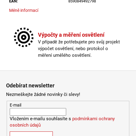
č
EAN
:
8590849492798
u
Méně informací
j
e
m
e
Výpočty a měření osvětlení
V případě že potřebujete pro svůj projekt
výpočet osvětlení, nebo protokol o
VÝPRODEJ
měření umělého osvětlení.
LED2
SPOT
B,
W
Zápatí
ZÁPUSTNÉ
BÍLÉ
Odebírat newsletter
-
LED2
Nezmeškejte žádné novinky či slevy!
LIGHTING
E-mail
1
825
Kč
Vložením e-mailu souhlasíte s
podmínkami ochrany
osobních údajů