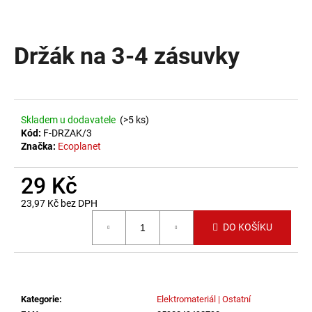
a
j
Držák na 3-4 zásuvky
í
t
?
Skladem u dodavatele
(>5 ks)
Kód:
F-DRZAK/3
Značka:
Ecoplanet
HLEDAT
29 Kč
23,97 Kč bez DPH
Měrná cena:
D
DO KOŠÍKU
o
p
o
r
u
Kategorie
:
Elektromateriál | Ostatní