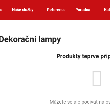
ás
Naše služby
Reference
Poradna
Kat
Co potřebujete najít?
Dekorační lampy
HLEDAT
Produkty teprve při
Doporučujeme
Můžete se ale podívat na os
SAUNA LED PÁSEK 24V RGBW 9,6W IP65
VÝPRODEJ LED2 