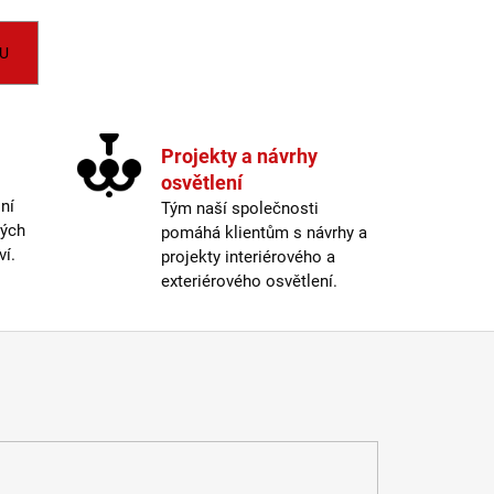
LI DIM 10W 3000K
IGHTING
U
Projekty a návrhy
osvětlení
ní
Tým naší společnosti
ných
pomáhá klientům s návrhy a
ví.
projekty interiérového a
exteriérového osvětlení.