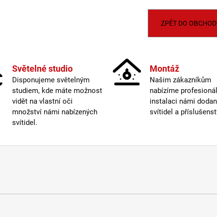
BALENÍ: 5M BALENÍ
MAGO II M, B DA
ČERNÁ - LED2 L
2 560 Kč
2 772 Kč
ZPĚT DO OBCHOD
Světelné studio
Montáž
Disponujeme světelným
Našim zákazníkům
studiem, kde máte možnost
nabízíme profesionál
vidět na vlastní oči
instalaci námi doda
množství námi nabízených
svítidel a příslušenst
svítidel.