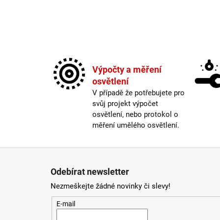
BALENÍ: 10M BALENÍ
9 216 Kč
Výpočty a měření
osvětlení
V případě že potřebujete pro
svůj projekt výpočet
osvětlení, nebo protokol o
měření umělého osvětlení.
Zápatí
Odebírat newsletter
Nezmeškejte žádné novinky či slevy!
E-mail