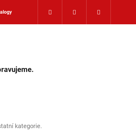
Hledat
Přihlášení
Nákupní koší
alogy
Kontakt
pravujeme.
tatní kategorie.
LIŠTOVÉ SVÍTIDLO