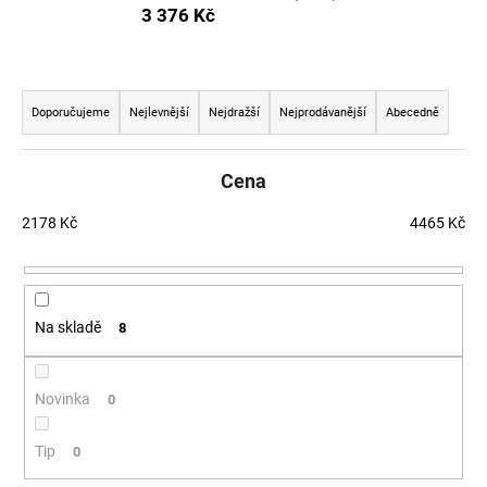
3 376 Kč
a
j
í
Řazení produktů
t
Doporučujeme
Nejlevnější
Nejdražší
Nejprodávanější
Abecedně
?
Cena
2178
Kč
4465
Kč
HLEDAT
Na skladě
8
D
o
p
Novinka
0
o
r
Tip
0
u