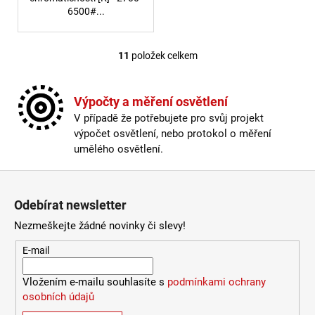
6500#...
11
položek celkem
Ovládací prvky výpisu
Výpočty a měření osvětlení
V případě že potřebujete pro svůj projekt
výpočet osvětlení, nebo protokol o měření
umělého osvětlení.
Zápatí
Odebírat newsletter
Nezmeškejte žádné novinky či slevy!
E-mail
Vložením e-mailu souhlasíte s
podmínkami ochrany
osobních údajů