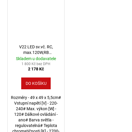
V22 LED sv.vč. RC,
max.120W,RB
multicolor,IP20
Skladem u dodavatele
1 800 Kč bez DPH
2 178 Kč
DO KOŠÍKU
Rozměry - 49 x 49 x 5,5cm#
Vstupní napětí [V] - 220-
240# Max. výkon [W] -
120# Dálkové ovládání -
ano# Barva světla -
regulovatelná# Teplota
chromatičnosti [K] - 2700-