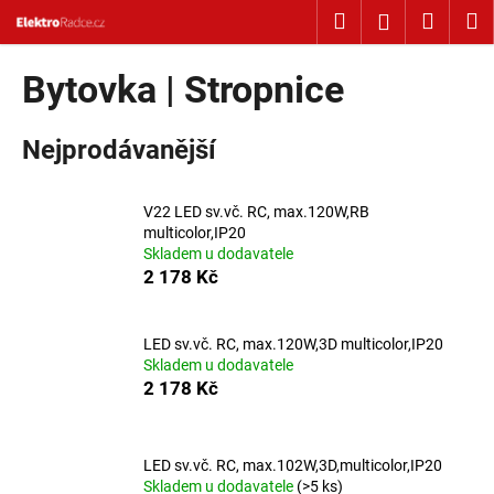
Košík
Přejít na obsah
Hledat
Nákup
M
Přihlášení
Zpět
Zpět
Bytovka | Stropnice
C
Nejprodávanější
o
p
o
V22 LED sv.vč. RC, max.120W,RB
t
multicolor,IP20
Skladem u dodavatele
ř
2 178 Kč
e
b
u
LED sv.vč. RC, max.120W,3D multicolor,IP20
Skladem u dodavatele
j
2 178 Kč
e
t
e
LED sv.vč. RC, max.102W,3D,multicolor,IP20
Skladem u dodavatele
(>5 ks)
n