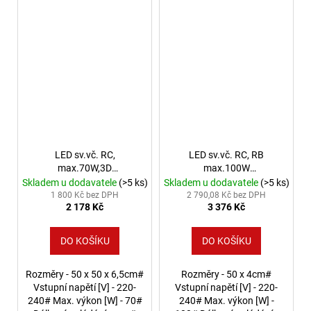
LED sv.vč. RC,
LED sv.vč. RC, RB
max.70W,3D
max.100W
multicolor,IP20
,multicolor,IP20
Skladem u dodavatele
(>5 ks)
Skladem u dodavatele
(>5 ks)
1 800 Kč bez DPH
2 790,08 Kč bez DPH
2 178 Kč
3 376 Kč
DO KOŠÍKU
DO KOŠÍKU
Rozměry - 50 x 50 x 6,5cm#
Rozměry - 50 x 4cm#
Vstupní napětí [V] - 220-
Vstupní napětí [V] - 220-
240# Max. výkon [W] - 70#
240# Max. výkon [W] -