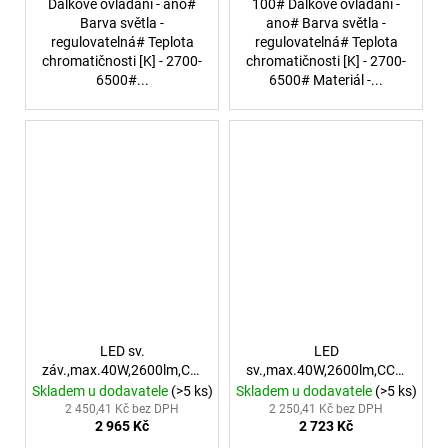
Dálkové ovládání - ano#
100# Dálkové ovládání -
Barva světla -
ano# Barva světla -
regulovatelná# Teplota
regulovatelná# Teplota
chromatičnosti [K] - 2700-
chromatičnosti [K] - 2700-
6500#...
6500# Materiál -...
LED sv.
LED
záv.,max.40W,2600lm,CCT,3000-
sv.,max.40W,2600lm,CCT,3000-
6500K,IP20,bílá
6500K,IP20,bílá
Skladem u dodavatele
(>5 ks)
Skladem u dodavatele
(>5 ks)
2 450,41 Kč bez DPH
2 250,41 Kč bez DPH
2 965 Kč
2 723 Kč