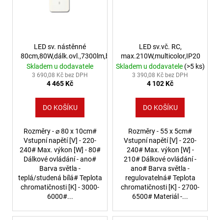
LED sv. nástěnné
LED sv.vč. RC,
80cm,80W,dálk.ovl.,7300lm,bílé
max.210W,multicolor,IP20
Skladem u dodavatele
Skladem u dodavatele
(>5 ks)
3 690,08 Kč bez DPH
3 390,08 Kč bez DPH
4 465 Kč
4 102 Kč
DO KOŠÍKU
DO KOŠÍKU
Rozměry - ⌀ 80 x 10cm#
Rozměry - 55 x 5cm#
Vstupní napětí [V] - 220-
Vstupní napětí [V] - 220-
240# Max. výkon [W] - 80#
240# Max. výkon [W] -
Dálkové ovládání - ano#
210# Dálkové ovládání -
Barva světla -
ano# Barva světla -
teplá/studená bílá# Teplota
regulovatelná# Teplota
chromatičnosti [K] - 3000-
chromatičnosti [K] - 2700-
6000#...
6500# Materiál -...