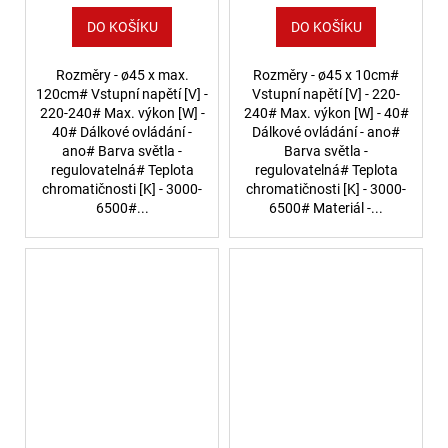
DO KOŠÍKU
DO KOŠÍKU
Rozměry - ø45 x max.
Rozměry - ø45 x 10cm#
120cm# Vstupní napětí [V] -
Vstupní napětí [V] - 220-
220-240# Max. výkon [W] -
240# Max. výkon [W] - 40#
40# Dálkové ovládání -
Dálkové ovládání - ano#
ano# Barva světla -
Barva světla -
regulovatelná# Teplota
regulovatelná# Teplota
chromatičnosti [K] - 3000-
chromatičnosti [K] - 3000-
6500#...
6500# Materiál -...