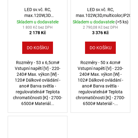
LED sv.vč. RC,
LED sv.vč. RC,
max.120W,3D
max.102W,3D,multicolor,IP20
multicolor,IP20
Skladem u dodavatele
Skladem u dodavatele
(>5 ks)
1 800 Kč bez DPH
2 790,08 Kč bez DPH
2 178 Kč
3 376 Kč
DO KOŠÍKU
DO KOŠÍKU
Rozměry - 53 x 6,5cm#
Rozměry - 50 x 4cm#
Vstupní napětí [V] - 220-
Vstupní napětí [V] - 220-
240# Max. výkon [W] -
240# Max. výkon [W] -
120# Dálkové ovládání -
102# Dálkové ovládání -
ano# Barva světla -
ano# Barva světla -
regulovatelná# Teplota
regulovatelná# Teplota
chromatičnosti [K] - 2700-
chromatičnosti [K] - 2700-
6500# Materiál...
6500# Materiál -...