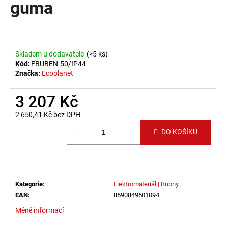
guma
a
j
í
t
Skladem u dodavatele
(>5 ks)
?
Kód:
FBUBEN-50/IP44
Značka:
Ecoplanet
3 207 Kč
2 650,41 Kč bez DPH
HLEDAT
Měrná cena:
DO KOŠÍKU
D
o
p
Kategorie
:
Elektromateriál | Bubny
o
EAN
:
8590849501094
r
Méně informací
u