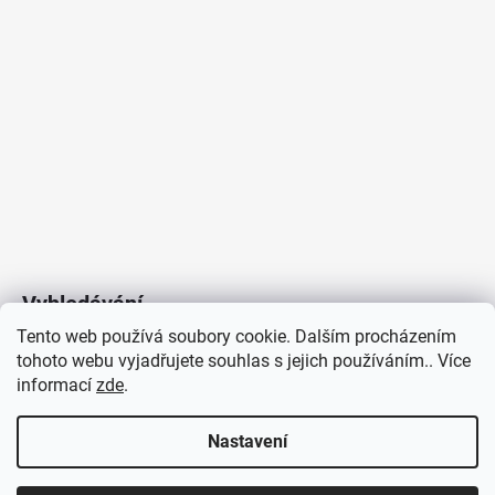
Vyhledávání
Tento web používá soubory cookie. Dalším procházením
tohoto webu vyjadřujete souhlas s jejich používáním.. Více
HLEDAT
informací
zde
.
Nastavení
Copyright 2026
Vytvořil Shoptet
/
Elektroradce.cz
. Všechna
J&K