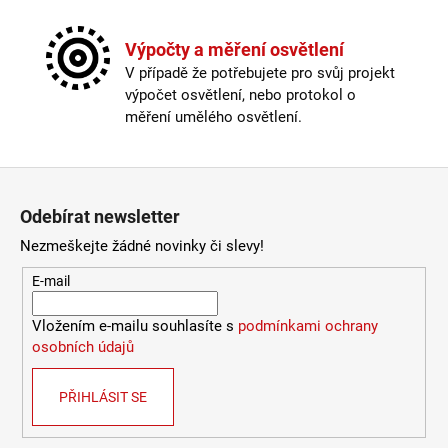
č
u
j
Výpočty a měření osvětlení
e
V případě že potřebujete pro svůj projekt
m
výpočet osvětlení, nebo protokol o
e
měření umělého osvětlení.
LED2
Zápatí
STROPNÍ
SVÍTIDLO
Odebírat newsletter
TORO
40
Nezmeškejte žádné novinky či slevy!
P/N,
W
E-mail
DALI
TW/PUSH
TW
Vložením e-mailu souhlasíte s
podmínkami ochrany
32+8W
osobních údajů
3000K-
4000K
BÍLÁ
PŘIHLÁSIT SE
-
LED2
LIGHTING