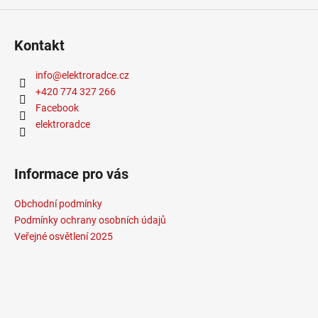
č
u
j
Kontakt
e
m
info
@
elektroradce.cz
e
+420 774 327 266
Facebook
ZÁVĚSNÉ
elektroradce
SVÍTIDLO
RANDO
THIN
BROUŠENÝ
Informace pro vás
STŘÍBRNÝ
HLINÍK
Obchodní podmínky
A
AKRYL
Podmínky ochrany osobních údajů
LED
Veřejné osvětlení 2025
50W
230V
3000K
IP20
STMÍVATELNÉ
-
NOVA