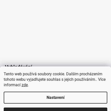
LUCE
9
078
Kč
Vyhledávání
Tento web používá soubory cookie. Dalším procházením
tohoto webu vyjadřujete souhlas s jejich používáním.. Více
HLEDAT
informací
zde
.
Nastavení
Copyright 2026
Vytvořil Shoptet
/
Elektroradce.cz
. Všechna
J&K