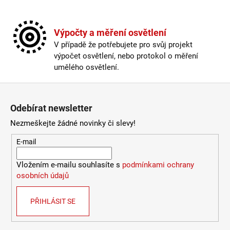
a
j
Výpočty a měření osvětlení
í
V případě že potřebujete pro svůj projekt
t
výpočet osvětlení, nebo protokol o měření
?
umělého osvětlení.
Zápatí
Odebírat newsletter
HLEDAT
Nezmeškejte žádné novinky či slevy!
E-mail
D
Vložením e-mailu souhlasíte s
podmínkami ochrany
o
osobních údajů
p
o
PŘIHLÁSIT SE
r
u