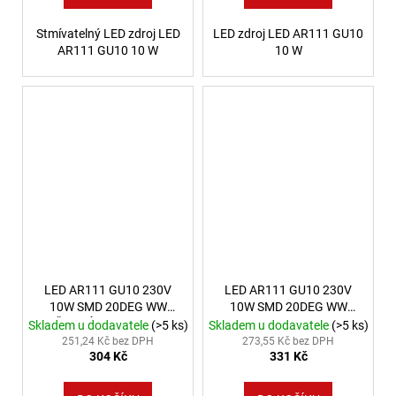
Stmívatelný LED zdroj LED
LED zdroj LED AR111 GU10
AR111 GU10 10 W
10 W
LED AR111 GU10 230V
LED AR111 GU10 230V
10W SMD 20DEG WW
10W SMD 20DEG WW
ČERNÁ SPEKTRUM
stmívatelná bílá
Skladem u dodavatele
(>5 ks)
Skladem u dodavatele
(>5 ks)
ZÁRUKA 5 LET
251,24 Kč bez DPH
273,55 Kč bez DPH
304 Kč
331 Kč