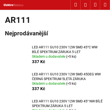
Košík
Přejít na obsah
Hledat
Nákup
M
Přihlášení
Zpět
Zpět
AR111
C
Nejprodávanější
o
p
o
LED AR111 GU10 230V 12W SMD 45°C WW
t
BÍLÉ SPEKTRUM ZÁRUKA 5 LET
Skladem u dodavatele
(>5 ks)
ř
337 Kč
e
b
LED AR111 GU10 230V 12W SMD 45DEG WW
u
ČERNÁ SPEKTRUM 5LETÁ ZÁRUKA
j
Skladem u dodavatele
(>5 ks)
337 Kč
e
t
LED AR111 GU10 230V 12W SMD 45° NW BÍLÉ
e
SPEKTRUM ZÁRUKA 5 LET
n