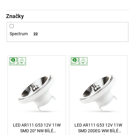
č
u
j
Značky
e
m
e
Spectrum
22
ZÁVĚSNÉ
Výpis produktů
SVÍTIDLO
RANDO
THIN
BROUŠENÝ
STŘÍBRNÝ
HLINÍK
A
AKRYL
LED
50W
230V
3000K
IP20
STMÍVATELNÉ
LED AR111 G53 12V 11W
LED AR111 G53 12V 11W
-
SMD 20° NW BÍLÉ
SMD 20DEG WW BÍLÉ
NOVA