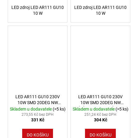
LED zdroj LED AR111 GU10
LED zdroj LED AR111 GU10
10 W
10 W
LED AR111 GU10 230V
LED AR111 GU10 230V
10W SMD 20DEG NW
10W SMD 20DEG NW
stmívatelná bílá spektrum
BÍLÉ SPEKTRUM ZÁRUKA
Skladem u dodavatele
(>5 ks)
Skladem u dodavatele
(>5 ks)
5 LET
273,55 Kč bez DPH
251,24 Kč bez DPH
331 Kč
304 Kč
DO KOŠÍKU
DO KOŠÍKU