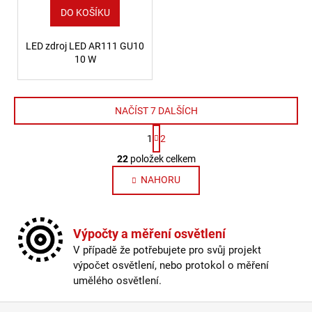
DO KOŠÍKU
LED zdroj LED AR111 GU10
10 W
NAČÍST 7 DALŠÍCH
Stránkování
1
2
Ovládací prvky výpisu
22
položek celkem
NAHORU
Výpočty a měření osvětlení
V případě že potřebujete pro svůj projekt
výpočet osvětlení, nebo protokol o měření
umělého osvětlení.
Zápatí