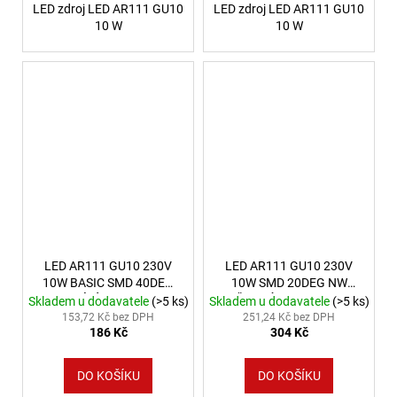
LED zdroj LED AR111 GU10
LED zdroj LED AR111 GU10
10 W
10 W
LED AR111 GU10 230V
LED AR111 GU10 230V
10W BASIC SMD 40DEG
10W SMD 20DEG NW
WW BÍLÉ SPEKTRUM
ČERNÁ SPEKTRUM
Skladem u dodavatele
(>5 ks)
Skladem u dodavatele
(>5 ks)
5LETÁ ZÁRUKA
153,72 Kč bez DPH
251,24 Kč bez DPH
186 Kč
304 Kč
DO KOŠÍKU
DO KOŠÍKU