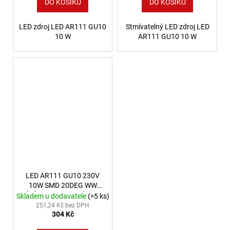
DO KOŠÍKU
DO KOŠÍKU
LED zdroj LED AR111 GU10
Stmívatelný LED zdroj LED
10 W
AR111 GU10 10 W
LED AR111 GU10 230V
10W SMD 20DEG WW
BÍLÉ SPEKTRUM ZÁRUKA
Skladem u dodavatele
(>5 ks)
5 LET
251,24 Kč bez DPH
304 Kč