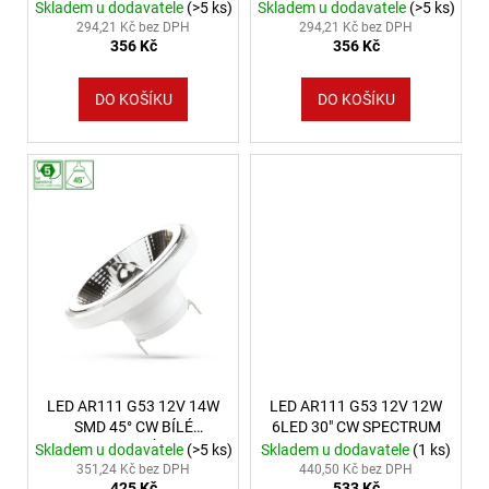
SPEKTRUM ZÁRUKA 5
SPEKTRUM ZÁRUKA 5
Skladem u dodavatele
(>5 ks)
Skladem u dodavatele
(>5 ks)
LUCE
LET
LET
294,21 Kč bez DPH
294,21 Kč bez DPH
9
356 Kč
356 Kč
078
Kč
DO KOŠÍKU
DO KOŠÍKU
LED AR111 G53 12V 14W
LED AR111 G53 12V 12W
SMD 45° CW BÍLÉ
6LED 30" CW SPECTRUM
SPEKTRUM ZÁRUKA 5
Skladem u dodavatele
(>5 ks)
Skladem u dodavatele
(1 ks)
LET
351,24 Kč bez DPH
440,50 Kč bez DPH
425 Kč
533 Kč