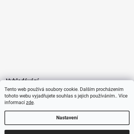
Vyhledávání
Tento web používá soubory cookie. Dalším procházením
tohoto webu vyjadřujete souhlas s jejich používáním.. Více
HLEDAT
informací
zde
.
Nastavení
Copyright 2026
Vytvořil Shoptet
/
Elektroradce.cz
. Všechna
J&K