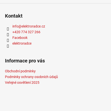
č
u
j
Kontakt
e
m
info
@
elektroradce.cz
e
+420 774 327 266
Facebook
VÝPRODEJ
elektroradce
LED2
SPOT
B,
W
Informace pro vás
ZÁPUSTNÉ
BÍLÉ
Obchodní podmínky
-
LED2
Podmínky ochrany osobních údajů
LIGHTING
Veřejné osvětlení 2025
1
825
Kč