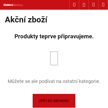
Košík
Přejít na obsah
Hledat
Nákup
M
Přihlášení
Zpět
Zpět
Akční zboží
C
o
Produkty teprve připravujeme.
p
o
t
ř
e
b
u
Můžete se ale podívat na ostatní kategorie.
j
e
t
e
ZPĚT DO OBCHODU
n