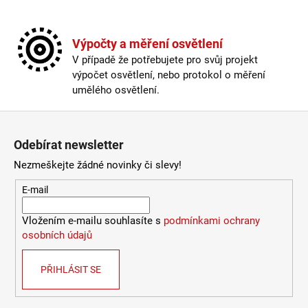
a
j
Výpočty a měření osvětlení
í
V případě že potřebujete pro svůj projekt
t
výpočet osvětlení, nebo protokol o měření
?
umělého osvětlení.
Zápatí
Odebírat newsletter
HLEDAT
Nezmeškejte žádné novinky či slevy!
E-mail
D
Vložením e-mailu souhlasíte s
podmínkami ochrany
o
osobních údajů
p
o
PŘIHLÁSIT SE
r
u