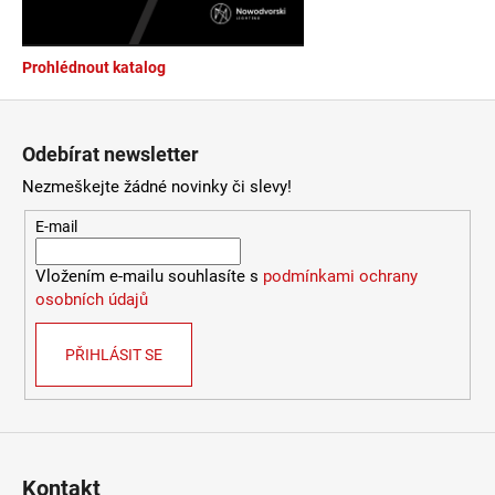
a
j
Prohlédnout katalog
í
Zápatí
t
?
Odebírat newsletter
Nezmeškejte žádné novinky či slevy!
E-mail
HLEDAT
Vložením e-mailu souhlasíte s
podmínkami ochrany
osobních údajů
D
PŘIHLÁSIT SE
o
p
o
r
u
Kontakt