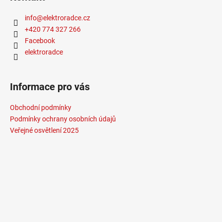
č
u
info
@
elektroradce.cz
j
+420 774 327 266
e
Facebook
m
elektroradce
e
VÝPRODEJ
Informace pro vás
LED2
SPOT
Obchodní podmínky
B,
W
Podmínky ochrany osobních údajů
ZÁPUSTNÉ
Veřejné osvětlení 2025
BÍLÉ
-
LED2
LIGHTING
1
825
Kč